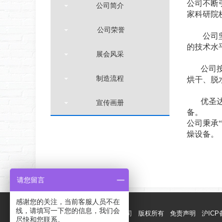
公司不断
公司简介
家科研院
公司荣誉
公司坚持
的技术水
展会风采
公司按G
制造流程
烘干、脱
优圣达人
宣传画册
备。
公司秉承
燥设备。
请您留言
感谢您的关注，当前客服人员不在
线，请填写一下您的信息，我们会
优圣达微波科技（上海）有限公司
版权所有
免责声明
沪ICP备
[向上]
尽快和您联系。