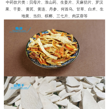
中药饮片类：贝母片、淮山药、生姜片、天麻切片、罗汉
果、干姜、 黄芪、黄连、丹参、何首乌、甘草、白术、生
地黄、当归、槟榔、三七片、肉苁蓉等