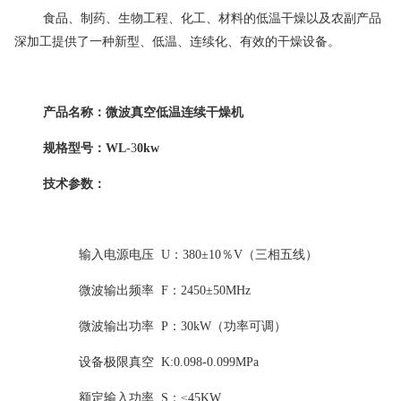
食品、制药、生物工程、化工、材料的低温干燥以及农副产品
深加工提供了一种新型、低温、连续化、有效的干燥设备。
产品名称：
微波
真空低温连续干燥
机
规格型号：WL
-3
0kw
技术参数：
输入电源电压
U
：
380
±
10
％
V
（三相五线）
微波输出频率
F
：
2450
±
50MHz
微波输出功率
P
：
30kW
（功率可调）
设备极限真空
K:0.098-0.099MPa
额定输入功率
S
：≤45
KW