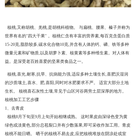
核桃,又称胡桃、羌桃,是胡桃科植物。 与扁桃、腰果、榛子并称为
世界有名的"四大干果" 。核桃仁含有丰富的营养素,每百克含蛋白质
15-20克,脂肪较多,碳水化合物10克,并含有人体的钙、磷、铁等多种
微量元素和矿物质,以及胡萝卜素、核黄素等多种维生素。对人体有
益。是深受老百姓喜爱的坚果类食品之一。
核桃,喜光,耐寒,抗旱、抗病能力强,适应多种土壤生长,喜肥沃湿润
的沙质壤土,喜水、肥,喜阳,同时对水肥要求不严。 适宜大部分土地
生长。 核桃喜石灰性土壤,常见于山区河谷两旁土层深厚的地方。
核桃加工工艺步骤
1、去青皮
核桃8月下旬至9月上旬开始相继成熟。 这时果皮由深绿色变为黄
绿色或淡黄色,部分总苞裂口并有少数落果,即可采收作加工用。青皮
核桃不能日晒。 晒干的核桃不易去皮,应把核桃堆放在阴凉处或室