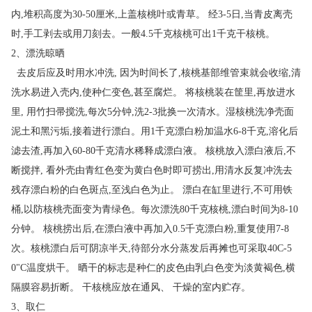
内,堆积高度为30-50厘米,上盖核桃叶或青草。 经3-5日,当青皮离壳
时,手工剥去或用刀刻去。一般4.5千克核桃可出1千克干核桃。
2、漂洗晾晒
去皮后应及时用水冲洗, 因为时间长了,核桃基部维管束就会收缩,清
洗水易进入壳内,使种仁变色,甚至腐烂。 将核桃装在筐里,再放进水
里, 用竹扫帚搅洗,每次5分钟,洗2-3批换一次清水。湿核桃洗净壳面
泥土和黑污垢,接着进行漂白。用1千克漂白粉加温水6-8千克,溶化后
滤去渣,再加入60-80千克清水稀释成漂白液。 核桃放入漂白液后,不
断搅拌, 看外壳由青红色变为黄白色时即可捞出,用清水反复冲洗去
残存漂白粉的白色斑点,至浅白色为止。 漂白在缸里进行,不可用铁
桶,以防核桃壳面变为青绿色。每次漂洗80千克核桃,漂白时间为8-10
分钟。 核桃捞出后,在漂白液中再加入0.5千克漂白粉,重复使用7-8
次。核桃漂白后可阴凉半天,待部分水分蒸发后再摊也可采取40C-5
0"C温度烘干。 晒干的标志是种仁的皮色由乳白色变为淡黄褐色,横
隔膜容易折断。 干核桃应放在通风、 干燥的室内贮存。
3、取仁