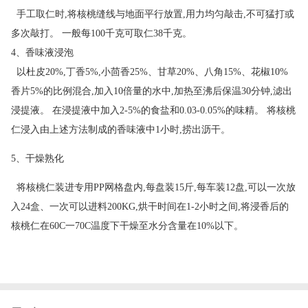
手工取仁时,将核桃缝线与地面平行放置,用力均匀敲击,不可猛打或
多次敲打。 一般每100千克可取仁38千克。
4、香味液浸泡
以杜皮20%,丁香5%,小茴香25%、甘草20%、八角15%、花椒10%
香片5%的比例混合,加入10倍量的水中,加热至沸后保温30分钟,滤出
浸提液。 在浸提液中加入2-5%的食盐和0.03-0.05%的味精。 将核桃
仁浸入由上述方法制成的香味液中1小时,捞出沥干。
5、干燥熟化
将核桃仁装进专用PP网格盘内,每盘装15斤,每车装12盘,可以一次放
入24盒、一次可以进料200KG,烘干时间在1-2小时之间,将浸香后的
核桃仁在60C一70C温度下干燥至水分含量在10%以下。