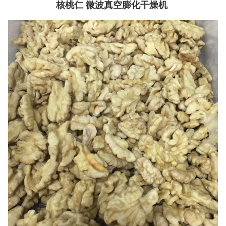
核桃仁 微波真空膨化干燥机