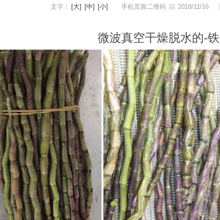
文字：
[大]
[中]
[小]
手机页面二维码
2018/11/16
微波真空干燥脱水的-