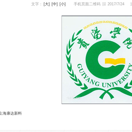
文字：
[大]
[中]
[小]
手机页面二维码
2017/7/24
上海康达新料